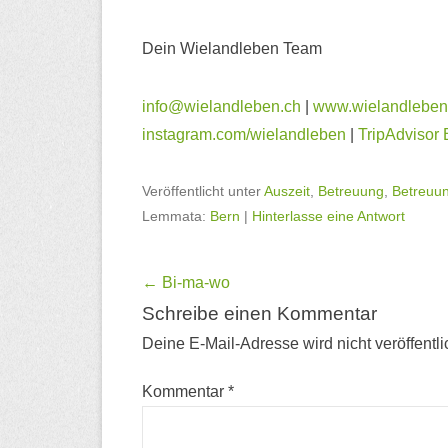
Dein Wielandleben Team
info@wielandleben.ch
|
www.wielandleben
instagram.com/wielandleben
|
TripAdvisor
Veröffentlicht unter
Auszeit
,
Betreuung
,
Betreuun
Lemmata:
Bern
|
Hinterlasse eine Antwort
Beitragsnavigation
←
Bi-ma-wo
Schreibe einen Kommentar
Deine E-Mail-Adresse wird nicht veröffentli
Kommentar
*