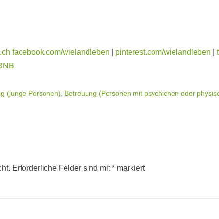
.ch
facebook.com/wielandleben
|
pinterest.com/wielandleben
|
 BNB
g (junge Personen)
,
Betreuung (Personen mit psychichen oder physis
cht.
Erforderliche Felder sind mit
*
markiert