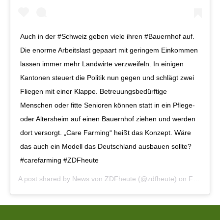
Auch in der #Schweiz geben viele ihren #Bauernhof auf.
Die enorme Arbeitslast gepaart mit geringem Einkommen
lassen immer mehr Landwirte verzweifeln. In einigen
Kantonen steuert die Politik nun gegen und schlägt zwei
Fliegen mit einer Klappe. Betreuungsbedürftige
Menschen oder fitte Senioren können statt in ein Pflege-
oder Altersheim auf einen Bauernhof ziehen und werden
dort versorgt. „Care Farming“ heißt das Konzept. Wäre
das auch ein Modell das Deutschland ausbauen sollte?
#carefarming #ZDFheute
A post shared by
News von ZDFheute
(@zdfheute) on
Feb 2, 2020 at 1:22am PST