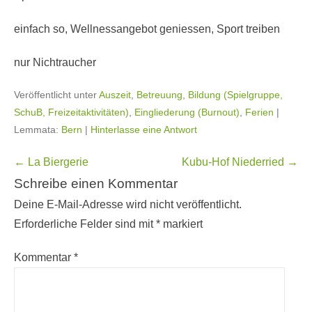
einfach so, Wellnessangebot geniessen, Sport treiben
nur Nichtraucher
Veröffentlicht unter
Auszeit
,
Betreuung
,
Bildung (Spielgruppe,
SchuB, Freizeitaktivitäten)
,
Eingliederung (Burnout)
,
Ferien
|
Lemmata:
Bern
|
Hinterlasse eine Antwort
Beitragsnavigation
←
La Biergerie
Kubu-Hof Niederried
→
Schreibe einen Kommentar
Deine E-Mail-Adresse wird nicht veröffentlicht.
Erforderliche Felder sind mit
*
markiert
Kommentar
*