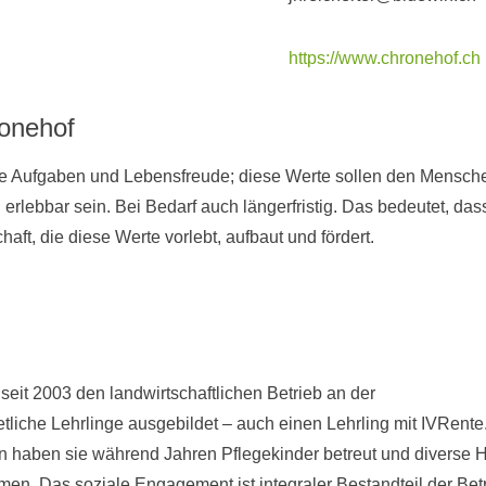
https://www.chronehof.ch
onehof
olle Aufgaben und Lebensfreude; diese Werte sollen den Mensc
d erlebbar sein. Bei Bedarf auch längerfristig. Das bedeutet, d
t, die diese Werte vorlebt, aufbaut und fördert.
seit 2003 den landwirtschaftlichen Betrieb an der
tliche Lehrlinge ausgebildet – auch einen Lehrling mit IVRente.
haben sie während Jahren Pflegekinder betreut und diverse Hil
n. Das soziale Engagement ist integraler Bestandteil der Betr