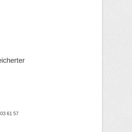
icherter
703 61 57