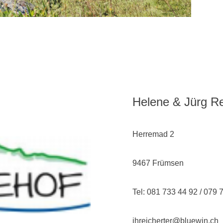
Helene & Jürg Re
Herremad 2
9467 Frümsen
Tel: 081 733 44 92 / 079 
jhreicherter@bluewin.ch