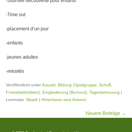
-Journée découverte pour enfants
-Time out
-placement d’un jour
-enfants
-jeunes adultes
-retraités
Veröffentlicht unter
Auszeit
,
Bildung (Spielgruppe, SchuB,
Freizeitaktivitäten)
,
Eingliederung (Burnout)
,
Tagesbetreuung
|
Lemmata:
Waadt
|
Hinterlasse eine Antwort
Beitragsnavigation
Neuere Beiträge
→