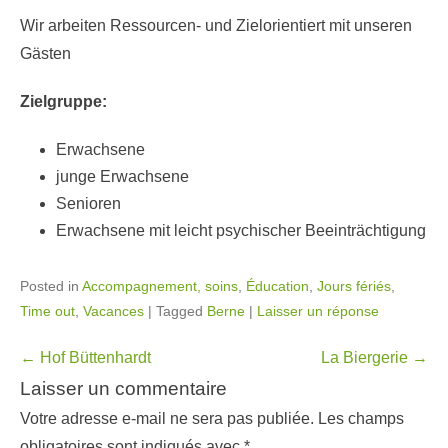
Wir arbeiten Ressourcen- und Zielorientiert mit unseren
Gästen
Zielgruppe:
Erwachsene
junge Erwachsene
Senioren
Erwachsene mit leicht psychischer Beeinträchtigung
Posted in
Accompagnement, soins
,
Éducation
,
Jours fériés
,
Time out
,
Vacances
|
Tagged
Berne
|
Laisser un réponse
Navigation
←
Hof Büttenhardt
La Biergerie
→
dans
Laisser un commentaire
les
Votre adresse e-mail ne sera pas publiée.
Les champs
articles
obligatoires sont indiqués avec
*