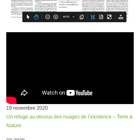
19 novembre 2020
Un refuge au-dessus des nuages de l’existence – Terre &
Nature