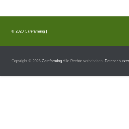
© 2020 Carefarming |
Copyright © 2026
Carefarming
Alle Rechte vorbehalten.
Datenschutzer