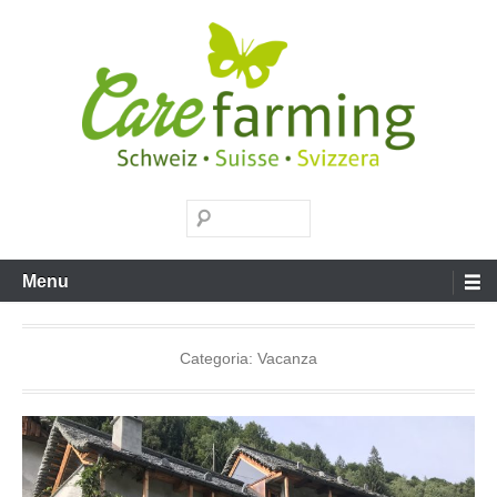
Salta
al
contenuto
Carefarming
Cerca
Menu
Categoria:
Vacanza