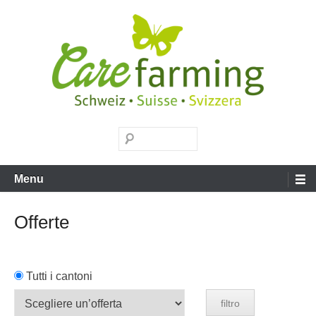
Salta
al
contenuto
Carefarming
Cerca
Menu
Offerte
Tutti i cantoni