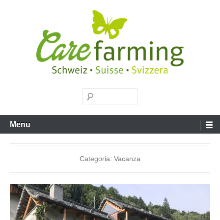
Salta
al
contenuto
Carefarming
Cerca
Menu
Categoria:
Vacanza