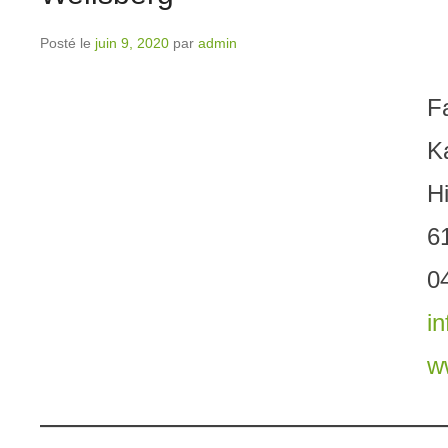
Posté le
juin 9, 2020
par
admin
F
K
H
6
0
i
w