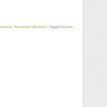
escence
,
Réinsertion (Burnout)
|
Tagged
Argovie