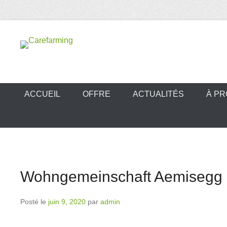
Aller
au
contenu
Carefarming
ACCUEIL
OFFRE
ACTUALITÉS
À PR
Wohngemeinschaft Aemisegg
Posté le
juin 9, 2020
par
admin