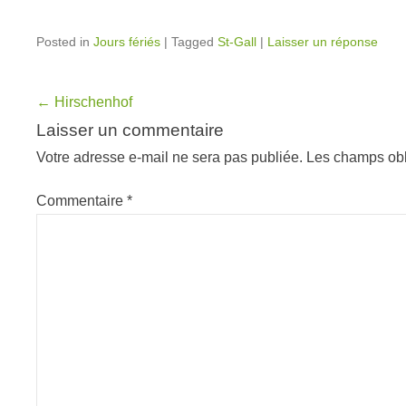
Posted in
Jours fériés
|
Tagged
St-Gall
|
Laisser un réponse
Navigation
←
Hirschenhof
dans
Laisser un commentaire
les
Votre adresse e-mail ne sera pas publiée.
Les champs obl
articles
Commentaire
*