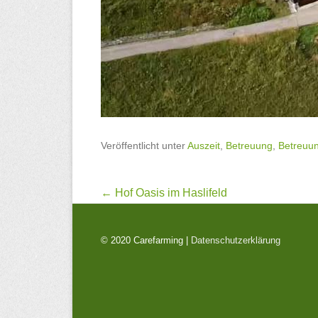
Veröffentlicht unter
Auszeit
,
Betreuung
,
Betreuun
Beitragsnavigation
←
Hof Oasis im Haslifeld
© 2020 Carefarming |
Datenschutzerklärung